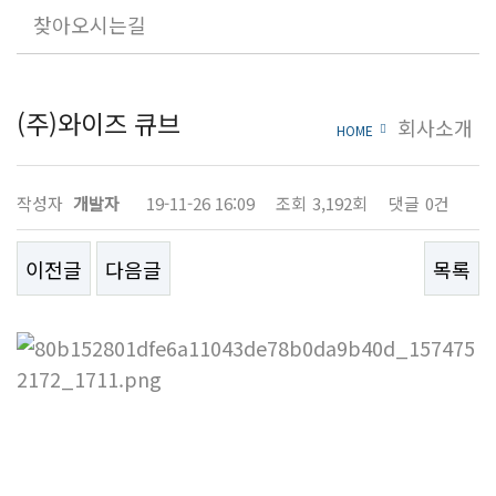
찾아오시는길
주
(주)와이즈 큐브
회사소개
HOME
요
거
작성자
개발자
19-11-26 16:09
조회
3,192회
댓글
0건
래
처
이전글
다음글
목록