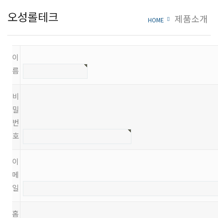
오성롤테크
제품소개
HOME
이
름
비
밀
번
호
이
메
일
홈