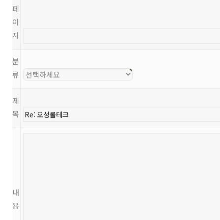
페
이
지
분
류
제
목
내
용